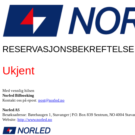
RESERVASJONSBEKREFTELSE
Ukjent
Med vennlig hilsen
Norled Bilbooking
Kontakt oss på epost:
post@norled.no
Norled AS
Besøksadresse: Børehaugen 1, Stavanger | P.O. Box 839 Sentrum, NO 4004 Stava
Website:
http://www.norled.no